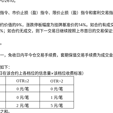
PD2610。
指令、市价止损（盈）指令、限价止损（盈）指令和套利交易指
约价值的
9%，涨跌停板幅度为挂牌基准价的14%。如合约有
7%；如合约无成交，则下一交易日继续按照上市首日的交易保
。
一，免收日内平今仓交易手续费，套期保值交易手续费为成交金
如下：
日在该合约上各档位的信息量×该档位收费标准）
OTR
≤
2
OTR
>
2
0 元/
笔
0 元/
笔
0 元/
笔
1 元/笔
2
元
/笔
5
元
/笔
之和。