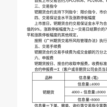
首批上市交易合约为
PD2606、PD2608、
三、交易指令
钯期货合约支持下列指令：限价指令、市价
四、交易保证金水平及涨跌停板幅度
上市首日，钯期货合约交易保证金水平为合
值的9%，涨跌停板幅度为上一交易日结算价的
平和涨跌停板幅度的其他规定，
按照《广州期货交易所风险管理办法》执行
五、交易手续费
钯期货合约交易手续费为成交金额的万分之
六、申报费
钯期货按日、按合约收取申报费，收费标准
合约申报费＝
Σ（客户或非期货公司会员当
品
种
信
息量
(笔)
信
息量
≤4000
4000﹤信息量≤800
0
钯
期货
信
息量
>8000
信息量＝下单、撤单、询价等交易指令笔数