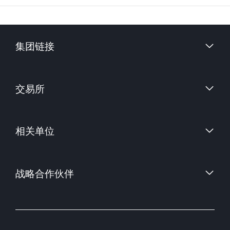
集团链接
财信证券股份有限公司
交易所
上海国际能源交易中心
相关单位
中国金融期货交易所
郑州商品交易所
中国证券监督管理委员会
大连商品交易所
战略合作伙伴
中国期货业协会
上海期货交易所
中国期货市场监控中心