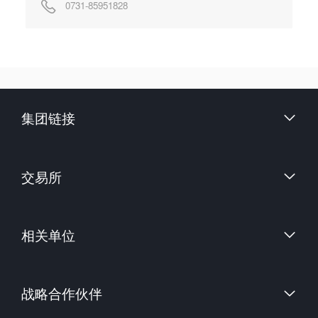
0731-85951828
集团链接
财信证券股份有限公司
交易所
上海国际能源交易中心
相关单位
中国金融期货交易所
郑州商品交易所
中国证券监督管理委员会
大连商品交易所
战略合作伙伴
中国期货业协会
上海期货交易所