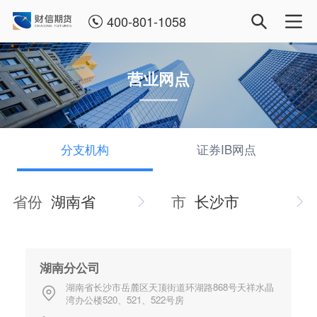
400-801-1058
营业网点
分支机构
证券IB网点
省份
湖南省
市
长沙市
湖南分公司
湖南省长沙市岳麓区天顶街道环湖路868号天祥水晶
湾办公楼520、521、522号房