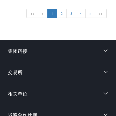
<<
<
1
2
3
4
>
>>
集团链接
财信证券股份有限公司
交易所
上海国际能源交易中心
相关单位
中国金融期货交易所
郑州商品交易所
中国证券监督管理委员会
大连商品交易所
战略合作伙伴
中国期货业协会