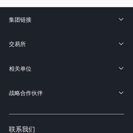
集团链接
财信证券股份有限公司
交易所
上海国际能源交易中心
相关单位
中国金融期货交易所
郑州商品交易所
中国证券监督管理委员会
大连商品交易所
战略合作伙伴
中国期货业协会
上海期货交易所
中国期货市场监控中心
联系我们