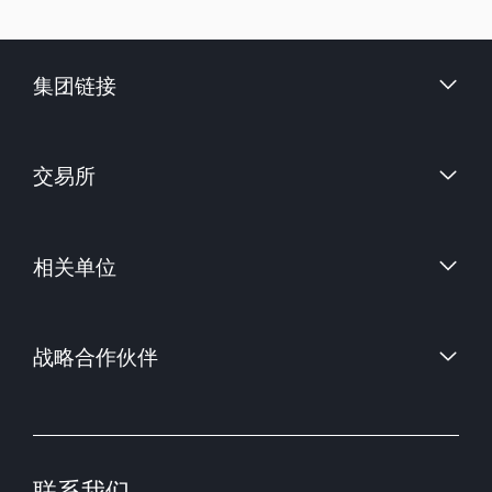
集团链接
财信证券股份有限公司
交易所
上海国际能源交易中心
相关单位
中国金融期货交易所
郑州商品交易所
中国证券监督管理委员会
大连商品交易所
战略合作伙伴
中国期货业协会
上海期货交易所
中国期货市场监控中心
联系我们