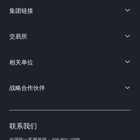
集团链接
财信证券股份有限公司
交易所
上海国际能源交易中心
相关单位
中国金融期货交易所
郑州商品交易所
中国证券监督管理委员会
大连商品交易所
战略合作伙伴
中国期货业协会
上海期货交易所
中国期货市场监控中心
联系我们
全国统一客服热线：400-801-1058