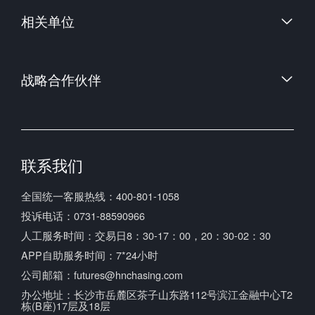
相关单位
中国金融期货交易所
郑州商品交易所
中国证券监督管理委员会
大连商品交易所
战略合作伙伴
中国期货业协会
上海期货交易所
中国期货市场监控中心
联系我们
全国统一客服热线：400-801-1058
投诉电话：0731-88590966
人工服务时间：交易日8：30-17：00，20：30-02：30
APP自助服务时间：7*24小时
公司邮箱：futures@hnchasing.com
办公地址：长沙市岳麓区茶子山东路112号滨江金融中心T2
栋(B座)17层及18层